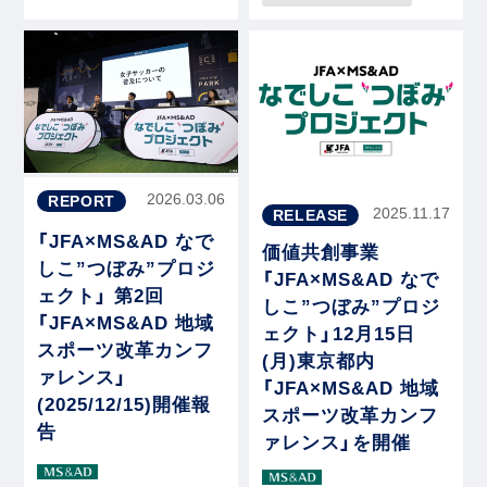
2026.03.06
REPORT
2025.11.17
RELEASE
「JFA×MS&AD なで
価値共創事業
しこ”つぼみ”プロジ
「JFA×MS&AD なで
ェクト」 第2回
しこ”つぼみ”プロジ
「JFA×MS&AD 地域
ェクト」12月15日
スポーツ改革カンフ
(月)東京都内
ァレンス」
「JFA×MS&AD 地域
(2025/12/15)開催報
スポーツ改革カンフ
告
ァレンス」を開催