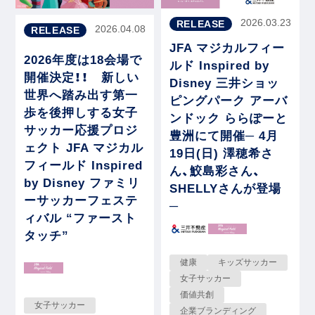
2026.03.23
RELEASE
2026.04.08
RELEASE
JFA マジカルフィー
2026年度は18会場で
ルド Inspired by
開催決定！！ 新しい
Disney 三井ショッ
世界へ踏み出す第一
ピングパーク アーバ
歩を後押しする女子
ンドック ららぽーと
サッカー応援プロジ
豊洲にて開催─ 4月
ェクト JFA マジカル
19日(日) 澤穂希さ
フィールド Inspired
ん、鮫島彩さん、
by Disney ファミリ
SHELLYさんが登場
ーサッカーフェステ
─
ィバル “ファースト
タッチ”
健康
キッズサッカー
女子サッカー
価値共創
女子サッカー
企業ブランディング