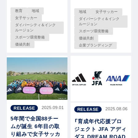
教育
地域
地域
女子サッカー
女子サッカー
ダイバーシティ＆インク
ルージョン
ダイバーシティ＆インク
ルージョン
スポーツ環境整備
スポーツ環境整備
価値共創
価値共創
企業ブランディング
2025.09.01
RELEASE
2025.08.06
RELEASE
5年間で全国88チー
「育成年代応援プロ
ムが誕生 6年目の取
ジェクト JFA アディ
り組みで女子サッカ
ダス DREAM ROAD