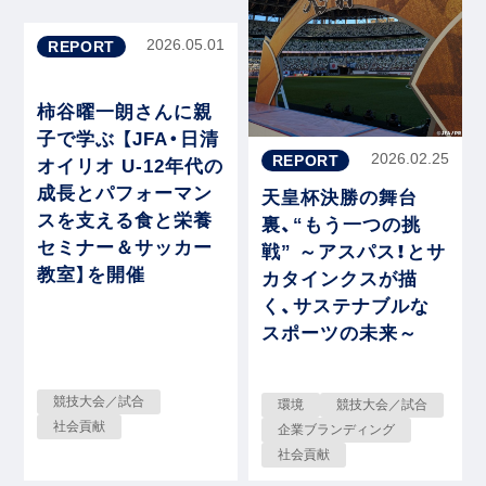
2026.05.01
REPORT
柿谷曜一朗さんに親
子で学ぶ 【JFA・日清
2026.02.25
REPORT
オイリオ U-12年代の
成長とパフォーマン
天皇杯決勝の舞台
スを支える食と栄養
裏、“もう一つの挑
セミナー＆サッカー
戦” ～アスパス！とサ
教室】を開催
カタインクスが描
く、サステナブルな
スポーツの未来～
競技大会／試合
環境
競技大会／試合
社会貢献
企業ブランディング
社会貢献