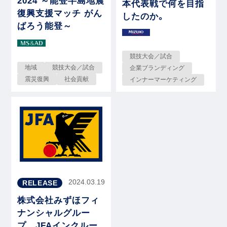
2024 ～能登半島地震
本代表戦で何を目指
復興支援マッチ がん
したのか。
ばろう能登～
競技大会／試合
地域
競技大会／試合
企業ブランディング
震災復興
社会貢献
インナーマーケティング
2024.03.19
RELEASE
株式会社みずほフィ
ナンシャルグルー
プ JFAインクルー