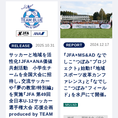
2024.12.17
REPORT
2025.10.31
RELEASE
サッカーと地域を活
「JFA×MS&AD なで
性化！JFA×ANA価値
しこ”つぼみ”プロジ
共創活動 小学生チ
ェクト」始動！「地域
ームを全国大会に招
スポーツ改革カンフ
待し、交流サッカー
ァレンス」と「なでし
や「夢の教室/特別編」
こ”つぼみ”フィール
を実施「JFA 第49回
ド」を水戸にて開催。
全日本U-12サッカー
選手権大会 応援企画
produced by TEAM
地域
競技大会／試合