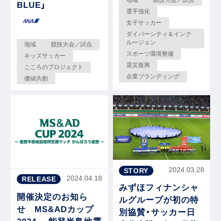
BLUE」
選手強化
女子サッカー
ダイバーシティ＆インク
ルージョン
地域
競技大会／試合
スポーツ環境整備
キッズサッカー
震災復興
こころのプロジェクト
企業ブランディング
価値共創
2024.03.28
STORY
2024.04.18
RELEASE
みずほフィナンシャ
開催決定のお知ら
ルグループが初の特
せ MS&ADカップ
別協賛・サッカー日